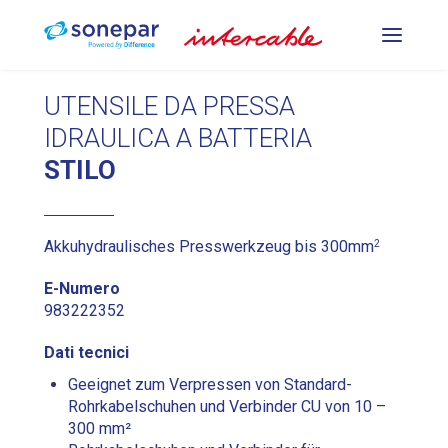
PREUTENSILI PER LA
UTENSILE DA PRESSA
COMPRESSIONE
IDRAULICA A BATTERIA
STILO
UTENSILI PER LA
PUNZONATURA E LA
2
Akkuhydraulisches Presswerkzeug bis 300mm
PIEGATURA
E-Numero
983222352
UTENSILI DA TAGLIO
Dati tecnici
Geeignet zum Verpressen von Standard-
DE
FR
IT
Rohrkabelschuhen und Verbinder CU von 10 –
300 mm²