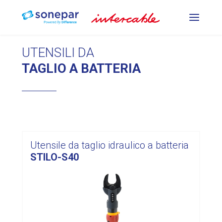
PREUTENSILI PER LA
UTENSILI DA
COMPRESSIONE
TAGLIO A BATTERIA
UTENSILI PER LA
PUNZONATURA E LA
PIEGATURA
Utensile da taglio idraulico a batteria
STILO-S40
UTENSILI DA TAGLIO
DE
FR
IT