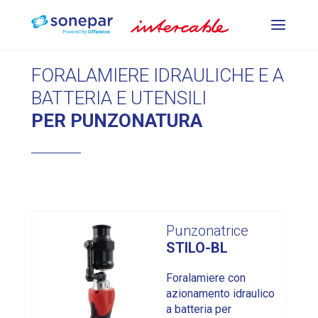
PREUTENSILI PER LA
FORALAMIERE IDRAULICHE E A
COMPRESSIONE
BATTERIA E UTENSILI
PER PUNZONATURA
UTENSILI PER LA
PUNZONATURA E LA
PIEGATURA
UTENSILI DA TAGLIO
Punzonatrice
STILO-BL
Foralamiere con
DE
FR
IT
azionamento idraulico
a batteria per