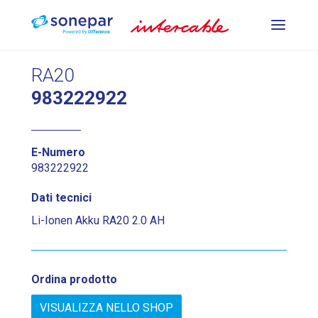
PREUTENSILI PER LA
RA20
COMPRESSIONE
983222922
UTENSILI PER LA
E-Numero
PUNZONATURA E LA
983222922
PIEGATURA
Dati tecnici
Li-Ionen Akku RA20 2.0 AH
UTENSILI DA TAGLIO
Ordina prodotto
DE
FR
IT
VISUALIZZA NELLO SHOP