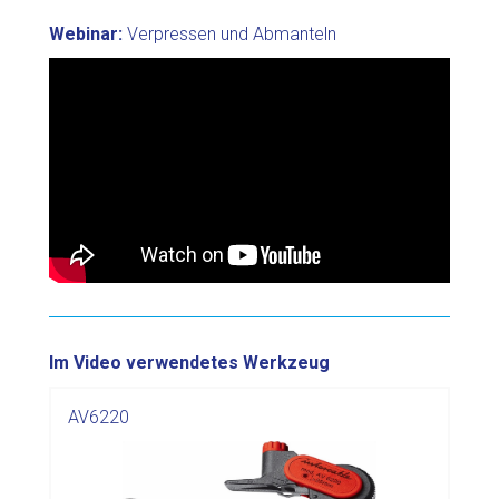
Webinar:
Verpressen und Abmanteln
Im Video verwendetes Werkzeug
AV6220