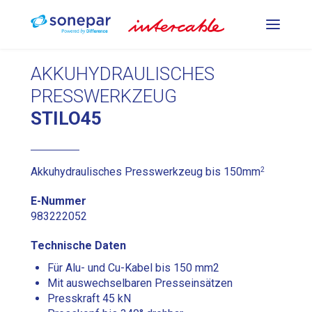
PRESSWERKZEUGE
AKKUHYDRAULISCHES
PRESSWERKZEUG
STANZ- UND
STILO45
BIEGEWERKZEUGE
2
Akkuhydraulisches Presswerkzeug bis 150mm
SCHNEIDEWERKZEUGE
E-Nummer
983222052
DE
FR
IT
Technische Daten
Für Alu- und Cu-Kabel bis 150 mm2
Mit auswechselbaren Presseinsätzen
Presskraft 45 kN