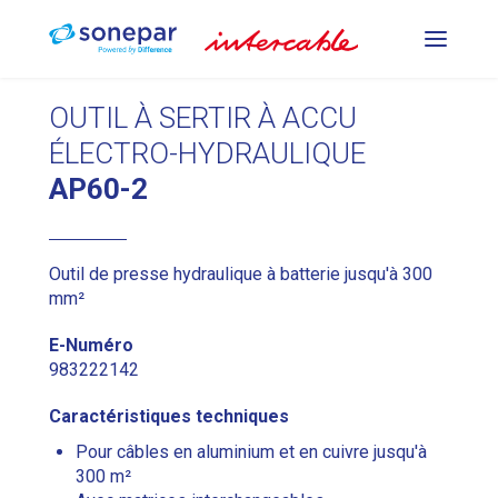
OUTILS DE SERTISSAGE
OUTIL À SERTIR À ACCU
ÉLECTRO-HYDRAULIQUE
OUTILS D'ESTAMPAGE ET DE
AP60-2
PLIAGE
Outil de presse hydraulique à batterie jusqu'à 300
OUTILS DE DÉCOUPE
mm²
E-Numéro
983222142
DE
FR
IT
Caractéristiques techniques
Pour câbles en aluminium et en cuivre jusqu'à
300 m²