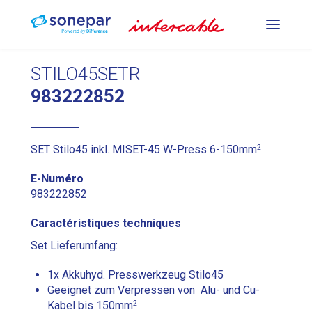
OUTILS DE SERTISSAGE
STILO45SETR
983222852
OUTILS D'ESTAMPAGE ET DE
PLIAGE
2
SET Stilo45 inkl. MISET-45 W-Press 6-150mm
E-Numéro
OUTILS DE DÉCOUPE
983222852
Caractéristiques techniques
DE
FR
IT
Set Lieferumfang:
1x Akkuhyd. Presswerkzeug Stilo45
Geeignet zum Verpressen von Alu- und Cu-
2
Kabel bis 150mm