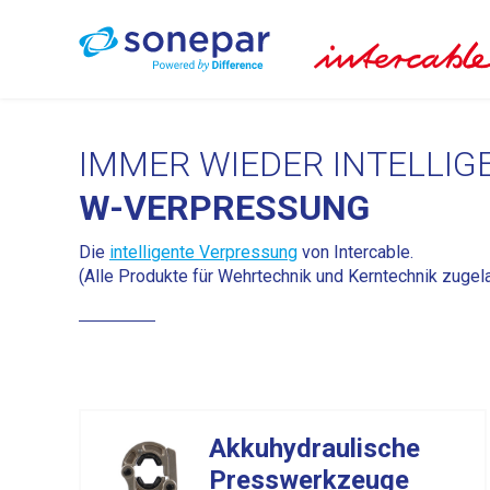
IMMER WIEDER INTELLIG
PRESSWERKZEUGE
W-VERPRESSUNG
STANZ- UND BIEGEWERK
Die
intelligente Verpressung
von Intercable.
(Alle Produkte für Wehrtechnik und Kerntechnik zugel
SCHNEIDEWERKZEUGE
DE
FR
IT
Akkuhydraulische
Presswerkzeuge